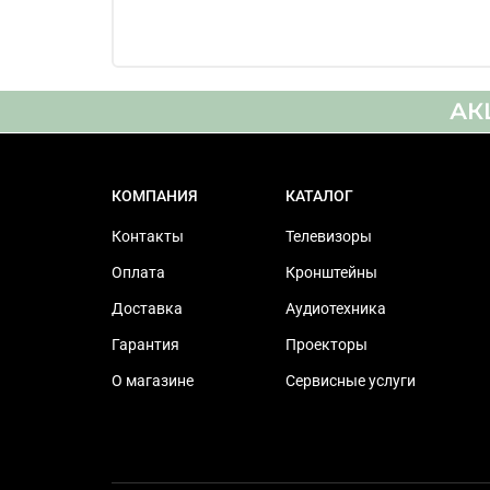
телевизорами
Расстояние от стены/
потолка
АК
Встроенный уровень
Максимальная нагрузка
КОМПАНИЯ
КАТАЛОГ
Совместимость с
Контакты
Телевизоры
креплением Vesa
Оплата
Кронштейны
Цвет кронштейна
Доставка
Аудиотехника
Вес кронштейна
Гарантия
Проекторы
О магазине
Сервисные услуги