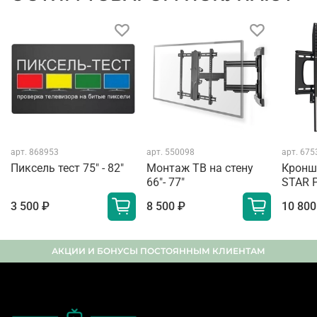
арт.
868953
арт.
550098
арт.
675
Пиксель тест 75" - 82"
Монтаж ТВ на стену
Кронш
66"- 77"
STAR 
3 500 ₽
8 500 ₽
10 800
АКЦИИ И БОНУСЫ ПОСТОЯННЫМ КЛИЕНТАМ