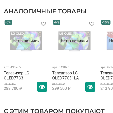
АНАЛОГИЧНЫЕ ТОВАРЫ
-5%
-6%
-10%
Нет в наличии
Нет в наличии
Н
арт.
430765
арт.
043896
арт.
973
Телевизор LG
Телевизор LG
Телев
OLED77C3
OLED77C31LA
OLED7
303 500 ₽
317 500 ₽
237 500 ₽
288 700 ₽
299 500 ₽
213 90
С ЭТИМ ТОВАРОМ ПОКУПАЮТ