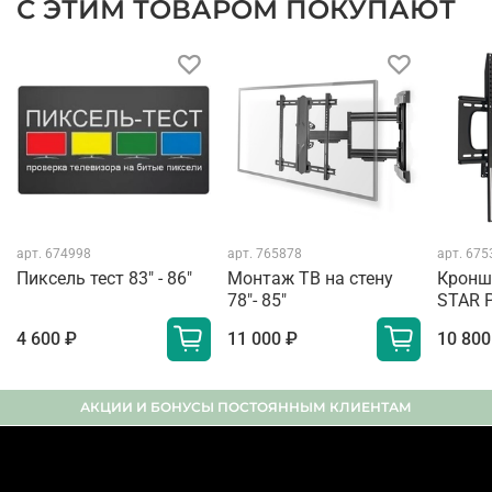
С ЭТИМ ТОВАРОМ ПОКУПАЮТ
арт.
674998
арт.
765878
арт.
675
Пиксель тест 83" - 86"
Монтаж ТВ на стену
Кронш
78"- 85"
STAR 
4 600 ₽
11 000 ₽
10 800
АКЦИИ И БОНУСЫ ПОСТОЯННЫМ КЛИЕНТАМ