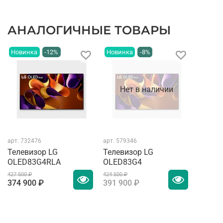
АНАЛОГИЧНЫЕ ТОВАРЫ
Новинка
-12%
Новинка
-8%
Нет в наличии
арт.
732476
арт.
579346
Телевизор LG
Телевизор LG
OLED83G4RLA
OLED83G4
427 500 ₽
424 500 ₽
374 900 ₽
391 900 ₽