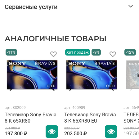
Сервисные услуги
АНАЛОГИЧНЫЕ ТОВАРЫ
-11%
Хит продаж
-9%
-12%
Н
арт.
332009
арт.
400989
арт.
564
Телевизор Sony Bravia
Телевизор Sony Bravia
ТЕЛЕВ
8 K-65XR80
8 K-65XR80 EU
SONY 
221 900 ₽
222 500 ₽
223 900 ₽
197 800 ₽
203 500 ₽
197 50