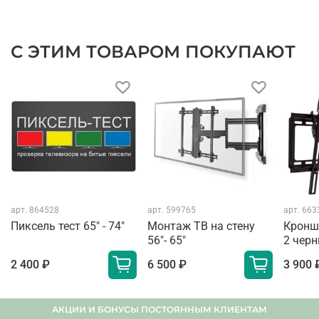
С ЭТИМ ТОВАРОМ ПОКУПАЮТ
арт.
864528
арт.
599765
арт.
663
Пиксель тест 65" - 74"
Монтаж ТВ на стену
Кронш
56"- 65"
2 чер
2 400 ₽
6 500 ₽
3 900 
АКЦИИ И БОНУСЫ ПОСТОЯННЫМ КЛИЕНТАМ