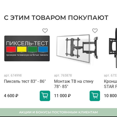
С ЭТИМ ТОВАРОМ ПОКУПАЮТ
арт.
674998
арт.
765878
арт.
675
Пиксель тест 83" - 86"
Монтаж ТВ на стену
Кронш
78"- 85"
STAR 
4 600 ₽
11 000 ₽
10 800
АКЦИИ И БОНУСЫ ПОСТОЯННЫМ КЛИЕНТАМ