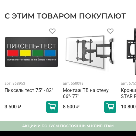
С ЭТИМ ТОВАРОМ ПОКУПАЮТ
арт.
868953
арт.
550098
арт.
675
Пиксель тест 75" - 82"
Монтаж ТВ на стену
Кронш
66"- 77"
STAR 
3 500 ₽
8 500 ₽
10 800
АКЦИИ И БОНУСЫ ПОСТОЯННЫМ КЛИЕНТАМ