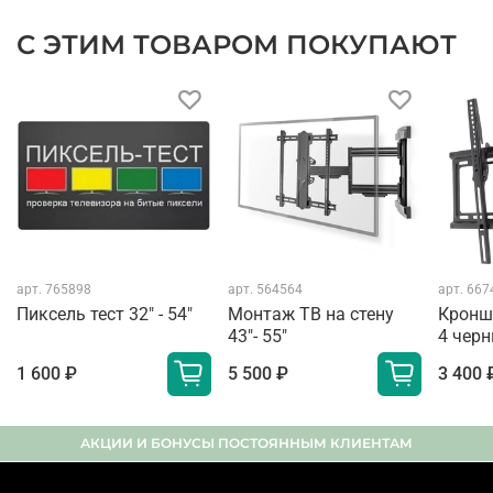
С ЭТИМ ТОВАРОМ ПОКУПАЮТ
арт.
765898
арт.
564564
арт.
667
Пиксель тест 32" - 54"
Монтаж ТВ на стену
Кронш
43"- 55"
4 чер
1 600 ₽
5 500 ₽
3 400 
АКЦИИ И БОНУСЫ ПОСТОЯННЫМ КЛИЕНТАМ