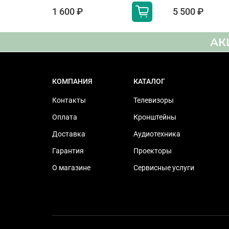
Поддержка Freesync
1 600 ₽
5 500 ₽
HGiG
АК
Мощность акустической
системы
КОМПАНИЯ
КАТАЛОГ
Тип динамика
Контакты
Телевизоры
Технология Dolby Atmos
Оплата
Кронштейны
Сабвуфер
Доставка
Аудиотехника
Технология обработки
Гарантия
Проекторы
звука
О магазине
Сервисные услуги
Цифровое эфирное
телевещание
Цифровое кабельное
телевещание