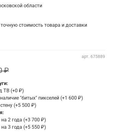
осковской области
 точную стоимость товара и доставки
арт.
675889
0 ₽
уги:
д ТВ
(+
0 ₽
)
наличие "битых" пикселей
(+
1 600 ₽
)
 стену
(+
5 500 ₽
)
я:
на 2 года
(+
3 700 ₽
)
на 3 года
(+
5 550 ₽
)