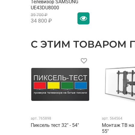
четкости
Телевизор SAMSUNG
UE43DU8000
Технология улучшения
39 700 ₽
34 800 ₽
цвета
Технология улучшения
изображения
С ЭТИМ ТОВАРОМ
Технология улучшения
контрастности
SMART TV
Поддержка SmartThings
Голосовое управление
Airplay
арт.
765898
арт.
564564
Автовключение игрового
Пиксель тест 32" - 54"
Монтаж ТВ на 
режима (ALLM)
55"