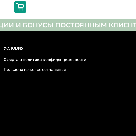
нет
да
ЦИИ И БОНУСЫ ПОСТОЯННЫМ КЛИЕН
20 Вт
УСЛОВИЯ
2 канала
Оферта и политика конфиденциальности
нет
Пользовательское соглашение
нет
OTS Lite, Q-Symphony, Adaptive Sound
DVB-T2/T
DVB-C