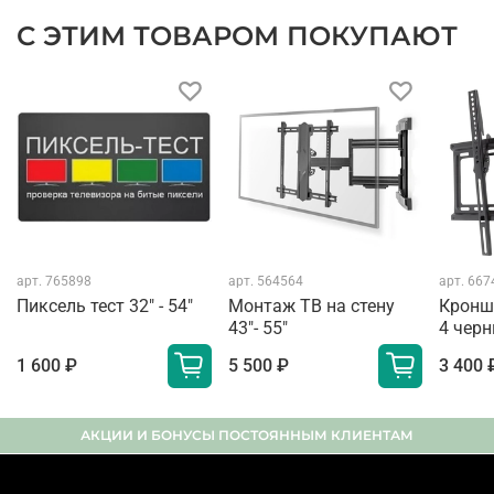
С ЭТИМ ТОВАРОМ ПОКУПАЮТ
арт.
765898
арт.
564564
арт.
667
Пиксель тест 32" - 54"
Монтаж ТВ на стену
Кронш
43"- 55"
4 чер
1 600 ₽
5 500 ₽
3 400 
АКЦИИ И БОНУСЫ ПОСТОЯННЫМ КЛИЕНТАМ