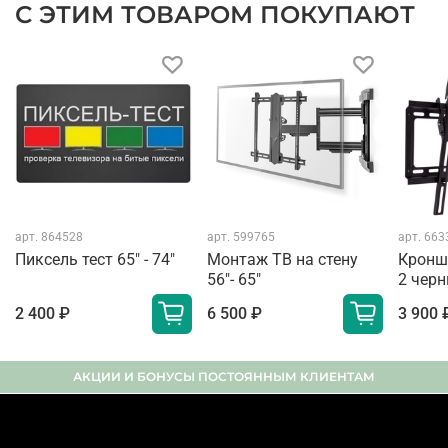
С ЭТИМ ТОВАРОМ ПОКУПАЮТ
арт.
864528
арт.
599765
арт.
663
Пиксель тест 65" - 74"
Монтаж ТВ на стену
Кронш
56"- 65"
2 чер
2 400 ₽
6 500 ₽
3 900 
АКЦИИ И БОНУСЫ ПОСТОЯННЫМ КЛИЕНТАМ