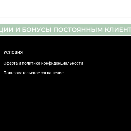
автоматическое
9 дюймов, S-образный
встроенный
ЦИИ И БОНУСЫ ПОСТОЯННЫМ КЛИЕН
фонокорректор, пылезащитная крышка, материал д
съемный, Ortofon 2M Red, головка в комплекте, съ
УСЛОВИЯ
1 двигатель, тонарм, Выходы RCA (Phono/Line)
Оферта и политика конфиденциальности
ручное
Пользовательское соглашение
черный
453 x 169 x 372 мм
9.9 кг