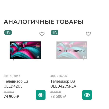
АНАЛОГИЧНЫЕ ТОВАРЫ
-8%
-8%
Нет в наличии
арт.
435056
арт.
715205
Телевизор LG
Телевизор LG
OLED42C5
OLED42C5RLA
81 500 ₽
85 500 ₽
74 900 ₽
78 500 ₽