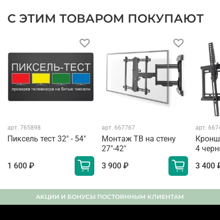
С ЭТИМ ТОВАРОМ ПОКУПАЮТ
арт.
765898
арт.
667767
арт.
667
Пиксель тест 32" - 54"
Монтаж ТВ на стену
Кронш
27"-42"
4 чер
1 600 ₽
3 900 ₽
3 400 
АКЦИИ И БОНУСЫ ПОСТОЯННЫМ КЛИЕНТАМ