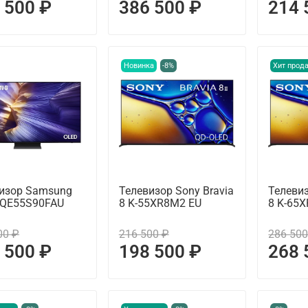
 500 ₽
386 500 ₽
214 
Новинка
-8%
Хит прод
изор Samsung
Телевизор Sony Bravia
Телевиз
 QE55S90FAU
8 K-55XR8M2 EU
8 K-65
00 ₽
216 500 ₽
286 500
 500 ₽
198 500 ₽
268 