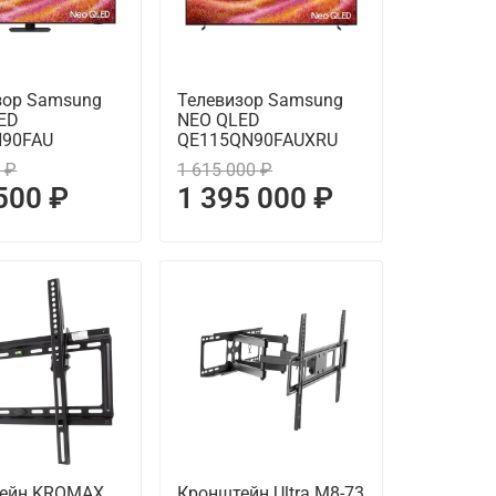
зор Samsung
Телевизор Samsung
ED
NEO QLED
N90FAU
QE115QN90FAUXRU
 ₽
1 615 000 ₽
500 ₽
1 395 000 ₽
ейн KROMAX
Кронштейн Ultra M8-73