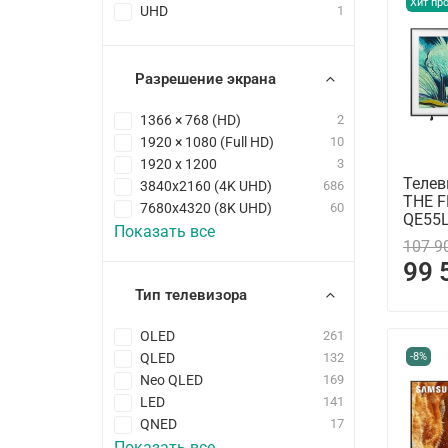
Хит пр
UHD
1
Разрешение экрана
1366 × 768 (HD)
2
1920 × 1080 (Full HD)
10
1920 x 1200
3
Телев
3840x2160 (4K UHD)
686
THE 
7680x4320 (8K UHD)
60
QE55L
Показать все
107 9
99 
Тип телевизора
OLED
261
QLED
132
-8%
Neo QLED
169
LED
141
QNED
17
Показать все