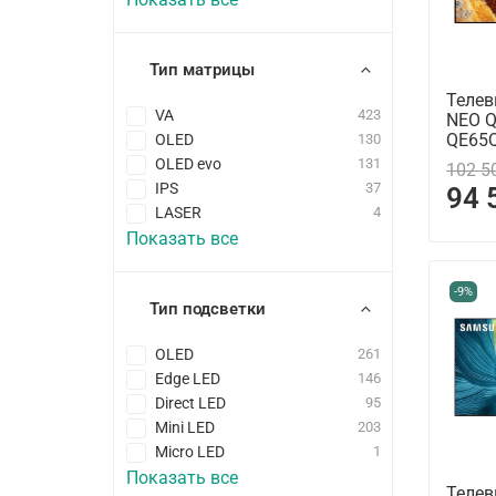
Тип матрицы
Телев
VA
423
NEO 
QE65
OLED
130
OLED evo
131
102 5
IPS
37
94 
LASER
4
Показать все
-9%
Тип подсветки
OLED
261
Edge LED
146
Direct LED
95
Mini LED
203
Micro LED
1
Показать все
Телев