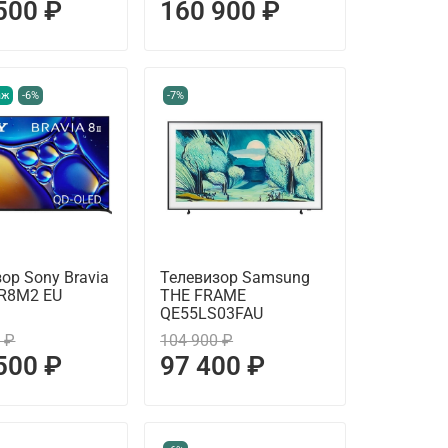
500 ₽
160 900 ₽
аж
-6%
-7%
ор Sony Bravia
Телевизор Samsung
XR8M2 EU
THE FRAME
QE55LS03FAU
 ₽
104 900 ₽
500 ₽
97 400 ₽