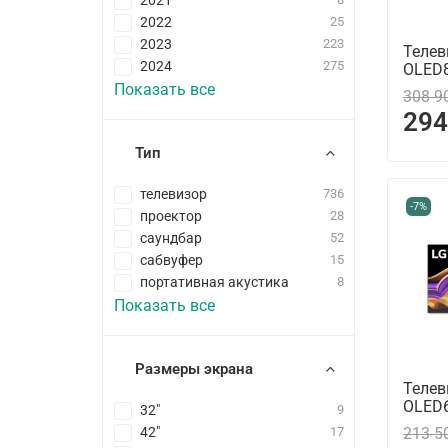
2021
2022
25
2023
223
Телев
2024
275
OLED
Показать все
308 9
294
Тип
телевизор
736
-7%
проектор
28
саундбар
52
сабвуфер
15
портативная акустика
8
Показать все
Размеры экрана
Телев
OLED
32"
9
42"
17
213 5