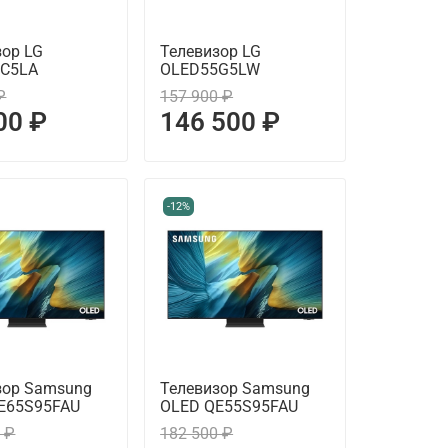
зор LG
Телевизор LG
8C5LA
OLED55G5LW
₽
157 900 ₽
00 ₽
146 500 ₽
-12%
зор Samsung
Телевизор Samsung
E65S95FAU
OLED QE55S95FAU
 ₽
182 500 ₽