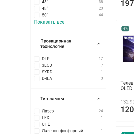
197
43"
38
48"
23
50"
44
Показать все
-9%
Проекционная
технология
DLP
17
3LCD
7
SXRD
1
D-ILA
3
Телев
OLED
Тип лампы
132 9
120
Лазер
24
LED
1
UHE
1
Лазерно-фосфорный
1