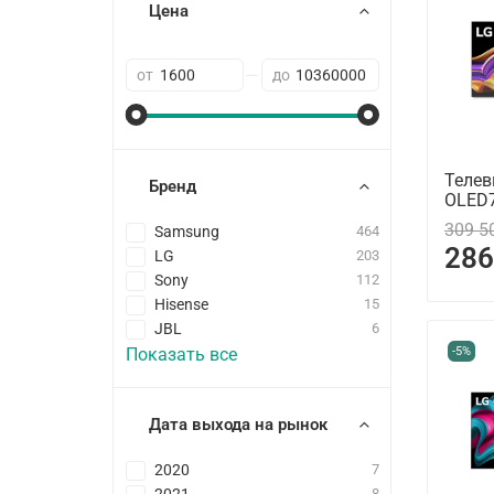
Цена
—
от
до
Телев
Бренд
OLED
309 5
Samsung
464
286
LG
203
Sony
112
Hisense
15
JBL
6
-5%
Показать все
Дата выхода на рынок
2020
7
8