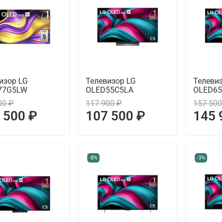
изор LG
Телевизор LG
Телеви
77G5LW
OLED55C5LA
OLED6
00 ₽
117 900 ₽
157 500
 500 ₽
107 500 ₽
145 
-8%
-3%