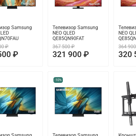
изор Samsung
Телевизор Samsung
Телеви
QLED
NEO QLED
NEO QL
QN70FAU
QE85QN90FAT
QE85Q
00 ₽
367 500 ₽
364 900
500 ₽
321 900 ₽
320 
-10%
изор Samsung
Телевизор Samsung
Кроншт