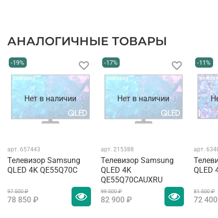
АНАЛОГИЧНЫЕ ТОВАРЫ
-19%
-17%
-11%
Нет в наличии
Нет в наличии
Н
арт.
657443
арт.
215388
арт.
634
Телевизор Samsung
Телевизор Samsung
Телев
QLED 4K QE55Q70C
QLED 4K
QLED 
QE55Q70CAUXRU
97 500 ₽
99 500 ₽
81 500 ₽
78 850 ₽
82 900 ₽
72 400