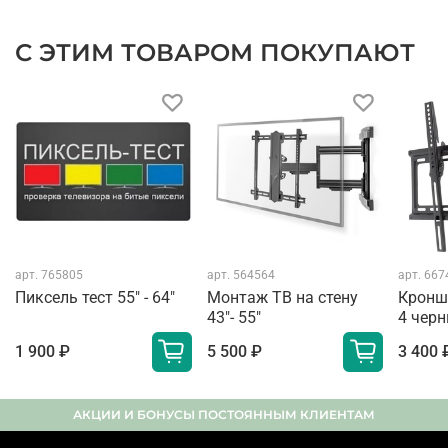
С ЭТИМ ТОВАРОМ ПОКУПАЮТ
арт.
765805
арт.
564564
арт.
667
Пиксель тест 55" - 64"
Монтаж ТВ на стену
Кронш
43"- 55"
4 чер
1 900 ₽
5 500 ₽
3 400 
АКЦИИ И БОНУСЫ ПОСТОЯННЫМ КЛИЕНТАМ