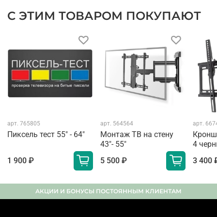
С ЭТИМ ТОВАРОМ ПОКУПАЮТ
арт.
765805
арт.
564564
арт.
667
Пиксель тест 55" - 64"
Монтаж ТВ на стену
Кронш
43"- 55"
4 чер
1 900 ₽
5 500 ₽
3 400 
АКЦИИ И БОНУСЫ ПОСТОЯННЫМ КЛИЕНТАМ