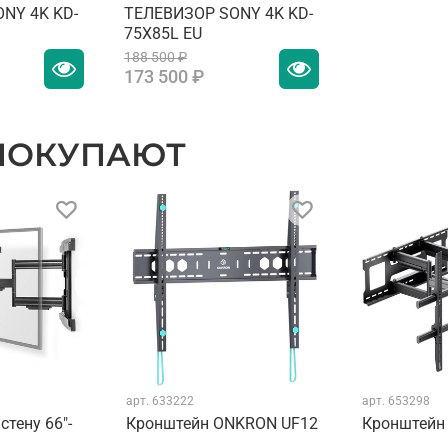
XR Clear Image
NY 4K KD-
ТЕЛЕВИЗОР SONY 4K KD-
75X85L EU
188 500 ₽
173 500 ₽
XR Triluminos Pro™, Технология Live Colour™
XR Motion Clarity
 ПОКУПАЮТ
Алгоритм системы динамической подсветки, XR Cont
Drive
да
есть
есть
да
арт.
633222
арт.
653298
стену 66"-
Кронштейн ONKRON UF12
Кронштейн
нет