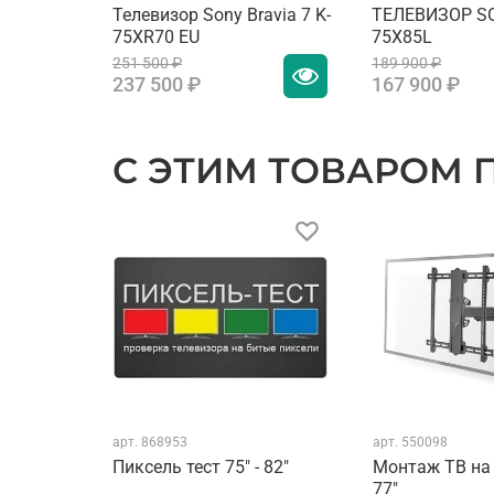
четкости
Телевизор Sony Bravia 7 K-
ТЕЛЕВИЗОР SO
75XR70 EU
75X85L
Технология улучшения
251 500 ₽
189 900 ₽
237 500 ₽
167 900 ₽
цвета
Технология улучшения
изображения
С ЭТИМ ТОВАРОМ
Технология улучшения
контрастности
SMART TV
Голосовое управление
Airplay
Автовключение игрового
режима (ALLM)
арт.
868953
арт.
550098
Пиксель тест 75" - 82"
Монтаж ТВ на 
Поддержка Freesync
77"