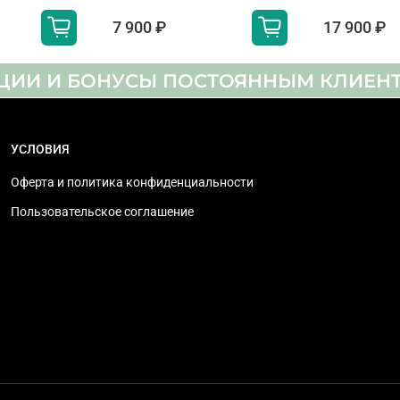
нет
7 900 ₽
17 900 ₽
ЦИИ И БОНУСЫ ПОСТОЯННЫМ КЛИЕН
40 Вт
2 канала
УСЛОВИЯ
да
Оферта и политика конфиденциальности
нет
Пользовательское соглашение
Room and User Position Compensation, 3D Surround Up
Acoustic Multi-audio, Dolby Audio, Dolby Atmos, 360 
да
eARC/ARC
есть