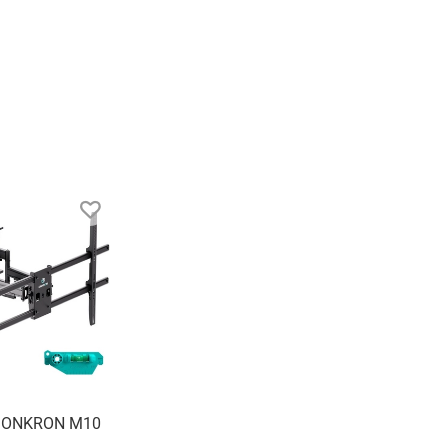
rast Booster, XR Backlight Master
 ONKRON M10