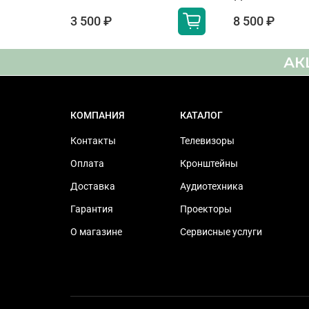
HGiG
3 500 ₽
8 500 ₽
Мощность акустической
АК
системы
Тип динамика
КОМПАНИЯ
КАТАЛОГ
Технология Dolby Atmos
Контакты
Телевизоры
Сабвуфер
Оплата
Кронштейны
Технология обработки
Доставка
Аудиотехника
звука
Гарантия
Проекторы
Аналоговый тюнер
О магазине
Сервисные услуги
HDMI Audio Return Channel
Поддержка Ethernet (LAN)
Цифровой аудиовыход