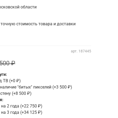
осковской области
 точную стоимость товара и доставки
арт.
187445
500 ₽
уги:
д ТВ
(+
0 ₽
)
наличие "битых" пикселей
(+
3 500 ₽
)
 стену
(+
8 500 ₽
)
я:
на 2 года
(+
22 750 ₽
)
на 3 года
(+
34 125 ₽
)