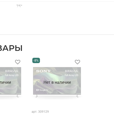
75"
3840x2160 (4K UHD)
LED
VA
ВАРЫ
Mini LED
120 Гц
-8%
XR Processor
Android TV™
аличии
Нет в наличии
HDR10, Dolby Vision, HLG
Local Dimming
арт.
309129