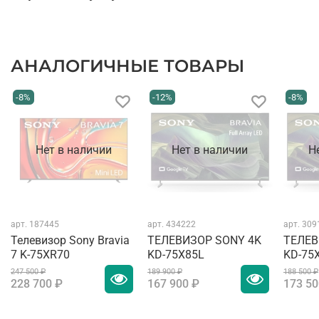
АНАЛОГИЧНЫЕ ТОВАРЫ
-8%
-12%
-8%
Нет в наличии
Нет в наличии
Н
арт.
187445
арт.
434222
арт.
309
Телевизор Sony Bravia
ТЕЛЕВИЗОР SONY 4K
ТЕЛЕВ
7 K-75XR70
KD-75X85L
KD-75
247 500 ₽
189 900 ₽
188 500 ₽
228 700 ₽
167 900 ₽
173 50