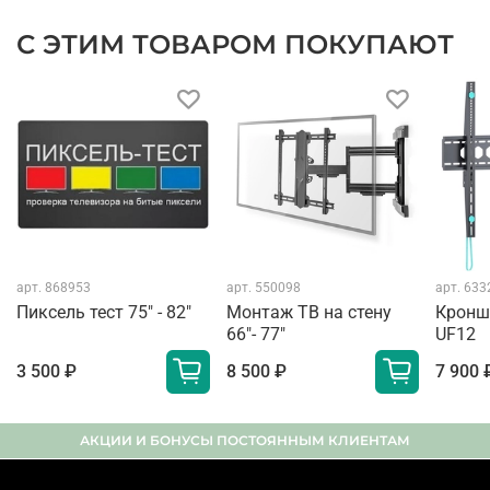
С ЭТИМ ТОВАРОМ ПОКУПАЮТ
арт.
868953
арт.
550098
арт.
633
Пиксель тест 75" - 82"
Монтаж ТВ на стену
Кронш
66"- 77"
UF12
3 500 ₽
8 500 ₽
7 900 
АКЦИИ И БОНУСЫ ПОСТОЯННЫМ КЛИЕНТАМ