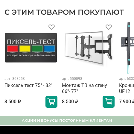
С ЭТИМ ТОВАРОМ ПОКУПАЮТ
арт.
868953
арт.
550098
арт.
633
Пиксель тест 75" - 82"
Монтаж ТВ на стену
Кронш
66"- 77"
UF12
3 500 ₽
8 500 ₽
7 900 
АКЦИИ И БОНУСЫ ПОСТОЯННЫМ КЛИЕНТАМ