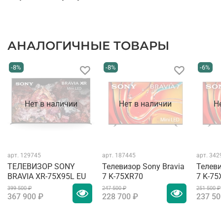
АНАЛОГИЧНЫЕ ТОВАРЫ
-8%
-8%
-6%
Нет в наличии
Нет в наличии
Н
арт.
129745
арт.
187445
арт.
342
ТЕЛЕВИЗОР SONY
Телевизор Sony Bravia
Телеви
BRAVIA XR-75X95L EU
7 K-75XR70
7 K-75
399 500 ₽
247 500 ₽
251 500 ₽
367 900 ₽
228 700 ₽
237 50